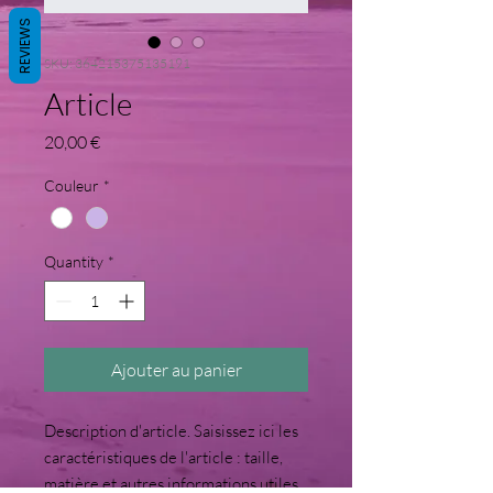
REVIEWS
SKU: 364215375135191
Article
Price
20,00 €
Couleur
*
Quantity
*
Ajouter au panier
Description d'article. Saisissez ici les 
caractéristiques de l'article : taille, 
matière et autres informations utiles.