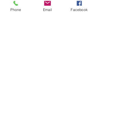
Phone
Email
Facebook
*
sur inscription - minimum 3 personnes
pour maintenir le cours
Adresses des cours collectifs
Verny
Salle de sieste de l'école, rue du
château
Fleury,
57420
Unique Fitness,
ZA de la rotonde,
Route de Jouy, Moulins-lès-Metz