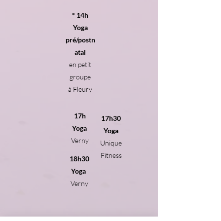
* 14h
Yoga
pré/postn
atal
en petit
groupe
à Fleury
17h
17h30
Yoga
Yoga
Verny
Unique
Fitness
18h30
Yoga
Verny