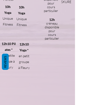
SKURE
28
Cruz
pour
The
Wed.,
Book
10h
cours
10h
Roxy,
July 6
It
particulier
Yoga
Yoga
San
Unique
Unique
Francisco
12h
créneau
Fitness
Fitness
disponible
pour
cours
particulier
12h10
Pil
12h10
ates *
Yoga *
en petite
en petit
REVIEWS
groupe à
groupe
Fleury
à Fleury