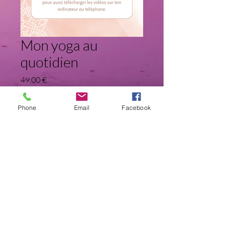
Mon yoga au
quotidien
Price
49,00 €
Ajouter au panier
Phone
Email
Facebook
15 séances de yoga en ligne
Le Yoga de Camille